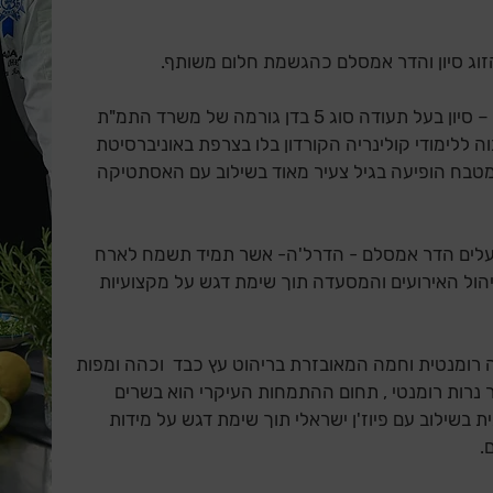
המנצח על התפריט - השף סיון אמסלם – סיון בעל תעודה סוג 5 בדן גורמה של משרד התמ"ת
HEG בביה"ס הגבוה ללימודי קולינריה הקורדון בלו בצרפת באוניברסיטת
למטבח הופיעה בגיל צעיר מאוד בשילוב עם האסתטיקה
לים הדר אמסלם - הדרל'ה- אשר תמיד תשמח לארח
יהול האירועים והמסעדה תוך שימת דגש על מקצועיות
 רומנטית וחמה המאובזרת בריהוט עץ כבד וכהה ומפות
 נרות רומנטי , תחום ההתמחות העיקרי הוא בשרים
בשילוב עם פיוז'ן ישראלי תוך שימת דגש על מידות
.