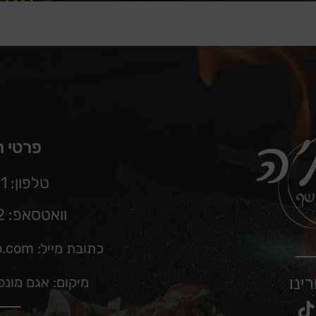
פרטי 
טלפון: 04-9571831
וואטסאפ: 050-8868572
כתובת מייל:
o.com
ינו
מיקום: אגם מונ