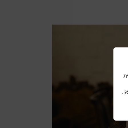
וית
ן.