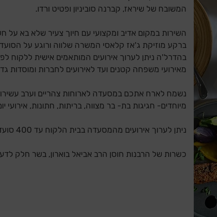
המשובח של שיראז, קברנה סוביניון ופטיט ורדו.
השירות במקום אדיב ומקצועי עם חיוך צעיר שלא בא על חש
ברקע מוזיקת ג'אז קלאסי המשרה שלווה ורוגע על הסועדי
בהדרל'ה ניתן לערוך אירועים המותאמים אישית ללקוח לפי 
מאירועי משפחה קטנים ועד לאירועים לחברות ומוסדות גדולים עד 100
נשמח לארח אתכם במסעדה לארוחות צהריים וערב עשירות 
מיוחדים- חגיגות בת- בר מצווה, בריתות, חתונות, אירועי יום 
ניתן לערוך אירועים מהמסעדה בבית הלקוח עד 400 סועדים.
כשרות של הרבנות חוסן הרב אביאל בוארון, בשר חלק לדעת 